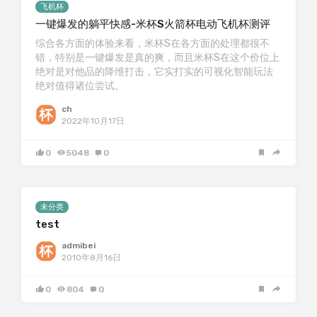
飞机杯
一键爆发的躺平快感-米杯S火箭杯电动飞机杯测评
综合各方面的体验来看，米杯S在各方面的处理都很不
错，特别是一键爆发是真的爽，而且米杯S在这个价位上
绝对是对他品的降维打击，它实打实的可视化智能玩法
绝对值得诸位尝试。
ch
2022年10月17日
0
5048
0
未分类
test
admibei
2010年8月16日
0
804
0