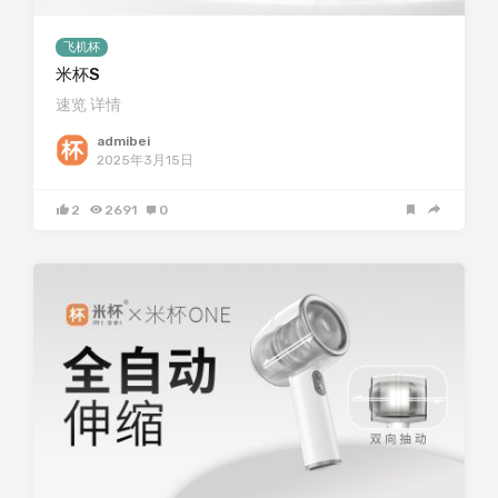
飞机杯
米杯S
速览 详情
admibei
2025年3月15日
2
2691
0