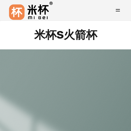
米杯S火箭杯